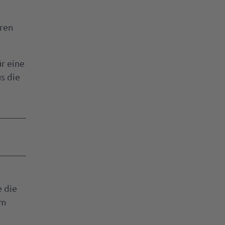
oren
r eine
s die
e die
im