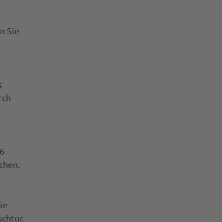
n Sie
s
rch
 6
chen.
ie
schtor.