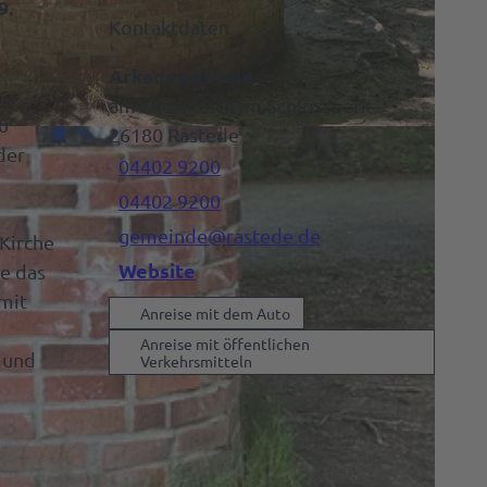
9.
Kontaktdaten
Arkadenspirale
am Ellernteich im Schlosspark
0
26180
Rastede
der
04402 9200
04402 9200
gemeinde@rastede.de
 Kirche
Website
e das
mit
Anreise mit dem Auto
Anreise mit öffentlichen
 und
Verkehrsmitteln