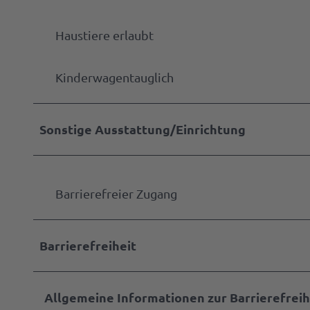
Parke
& Lad
Gastg
Haustiere erlaubt
werde
Anspr
Markta
Kinderwagentauglich
werde
Press
Sonstige Ausstattung/Einrichtung
Barrierefreier Zugang
Barrierefreiheit
Allgemeine Informationen zur Barrierefreih