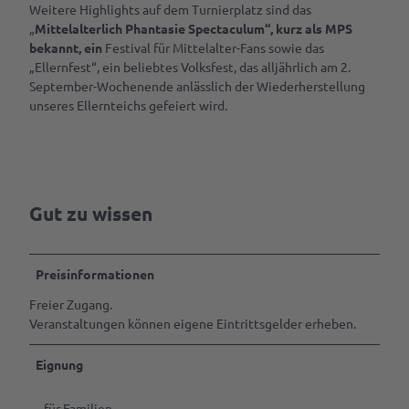
Weitere Highlights auf dem Turnierplatz sind das
Gastgeber
& Laden
„
Mittelalterlich
Phantasie
Spectaculum“, kurz als MPS
werden
bekannt, ein
Festival für Mittelalter-Fans sowie das
Ansprechpartner
Marktaussteller
„Ellernfest“, ein beliebtes Volksfest, das alljährlich am 2.
werden
September-Wochenende anlässlich der Wiederherstellung
unseres Ellernteichs gefeiert wird.
Pressedownloads
Gut zu wissen
Preisinformationen
Freier Zugang.
Veranstaltungen können eigene Eintrittsgelder erheben.
Eignung
für Familien