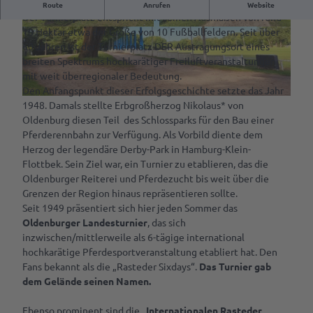
Reiten wie Herzöge, Veranstalten wie Könige.
Route
Anrufen
Website
Der Turnierplatz entspricht mit seinen Ausmaßen von rund
VR-App:
10 Hektar etwa der Größe von 10 Fußballfeldern. Seit über
© Residenzort Rastede GmbH | Jonas Janßen |
© Residenzort Rastede GmbH | Jonas Janßen |
Sagenhaftes
CC0
CC0
60 Jahren ist der Turnierplatz DER Austragungsort eines
Rastede
breiten Spektrums hochkarätiger Freiluftveranstaltungen
mit weit überregionaler Bedeutung.
Mit
Den Anfangspunkt dieser Erfolgsgeschichte setzte das Jahr
dem
© Residenzort Rastede GmbH | Jonas Janßen |
CC0
1948. Damals stellte Erbgroßherzog Nikolaus* von
Rad
Oldenburg diesen Teil des Schlossparks für den Bau einer
fahren
Pferderennbahn zur Verfügung. Als Vorbild diente dem
Herzog der legendäre Derby-Park in Hamburg-Klein-
Spazieren
Flottbek. Sein Ziel war, ein Turnier zu etablieren, das die
gehen
Oldenburger Reiterei und Pferdezucht bis weit über die
Grenzen der Region hinaus repräsentieren sollte.
Ab auf
Seit 1949 präsentiert sich hier jeden Sommer das
die
Oldenburger Landesturnier
, das sich
Schaukel
inzwischen/mittlerweile als 6-tägige international
Mach
hochkarätige Pferdesportveranstaltung etabliert hat. Den
was
Fans bekannt als die „Rasteder Sixdays“.
Das Turnier gab
mit
dem Gelände seinen Namen.
dem
Hund
Ebenso prominent sind die
„Internationalen Rasteder