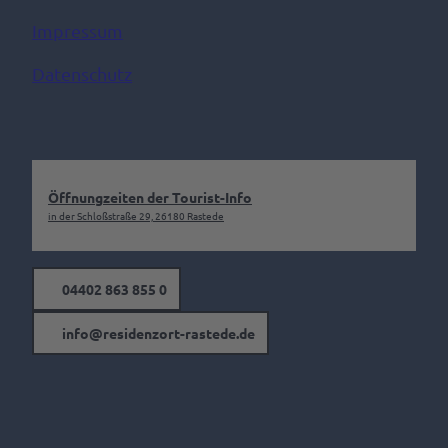
Impressum
Datenschutz
Öffnungzeiten der Tourist-Info
in der Schloßstraße 29, 26180 Rastede
04402 863 855 0
info@residenzort-rastede.de
F
I
a
n
c
s
e
t