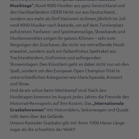
Musiktage“.
Rund 4000 Musiker aus ganz Deutschland und
den Nachbarländern ODER Nicht nur aus Deutschland ,
Parks
sondern aus mehr als fünf Nationen strömen jährlich im Juli
&
Gärten
rund 4000 Musiker nach Rastede, um auf dem Turnierplatz
aufutreten: Fanfaren- und Spielmannszüge, Showbands und
Musikensembles zeigen ihr ganzes Können – sehr zum
Kulinarik &
Vergnügen der Zuschauer, die nicht nur mitreißende Musik
Spezialitäten
erwartet, sondern auch ein farbenfrohes Spektakel aus
Cafés &
Trachtenkleidern, Uniformen und aufregenden
Service
Restaurants
Showeinlagen. Den Künstlern geht es dabei nicht nur um den
Spaß, sondern um den European Open Champion-Titel in
Deine
Rezept für
unterschiedlichen Kategorien wie Marschparade, Konzert
Tagen
Tourist-
Amalies
&
und Show.
Info
Seufzerkuchen
Feiern
Und da wir schon beim Wettkampf sind: Nach den
RastedeGutschein
Musiktagen kommen im August jedes Jahres die Freunde des
Ammerländer
Motorrad-Rennsports auf ihre Kosten. Das
„Internationale
B2B | Event-
Spezialitäten
Souvenirs
Grasbahnrennen“
mit Motorrädern, Seitenwagen und Quads
Management
| Presse
rollt dann über das Gelände.
Prospektbestellung
Unsere Rasteder Grasbahn gilt mit ihren 1000 Meter Länge
Alle
sogar als die schnellste der Welt!!
Anreise,
Themen
Parken