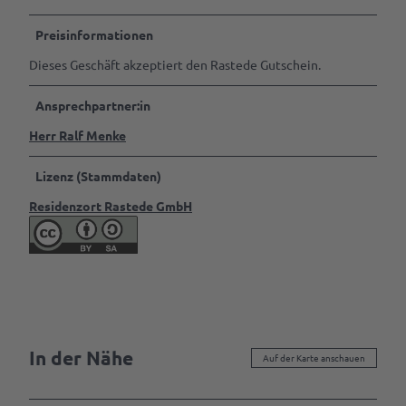
VR-App:
Preisinformationen
Sagenhaftes
Dieses Geschäft akzeptiert den Rastede Gutschein.
Rastede
Ansprechpartner:in
Mit
dem
Herr Ralf Menke
Rad
fahren
Lizenz (Stammdaten)
Spazieren
Residenzort Rastede GmbH
gehen
Ab auf
die
Schaukel
Mach
was
In der Nähe
Auf der Karte anschauen
mit
dem
Hund