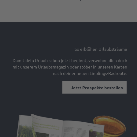
Gastgeber
& Laden
werden
Ansprechpartner
Marktaussteller
werden
Pressedownloads
So erblühen Urlaubsträume
Damit dein Urlaub schon jetzt beginnt, verwöhne dich doch
mit unserem Urlaubsmagazin oder stöber in unseren Karten
nach deiner neuen Lieblings-Radroute.
Jetzt Prospekte bestellen