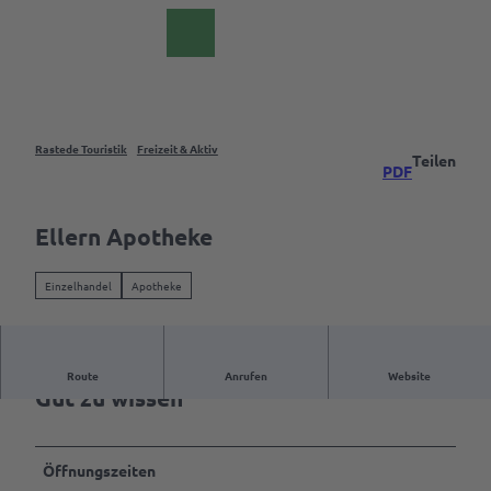
Z
DE
u
Webcam
Suche
m
I
n
h
a
Rastede Touristik
Freizeit & Aktiv
Teilen
Das
PDF
l
Palais
t
Rastede
Ellern Apotheke
Events &
Erlebnisse
Einzelhandel
Apotheke
Übersicht
Freizeit
Veranstaltungskalender
& Aktiv
Route
Anrufen
Website
Gut zu wissen
Erlebnistouren
Freizeit &
Aktivitäten
Event
eintragen
Sehenswürdigkeiten
Öffnungszeiten
bestaunen