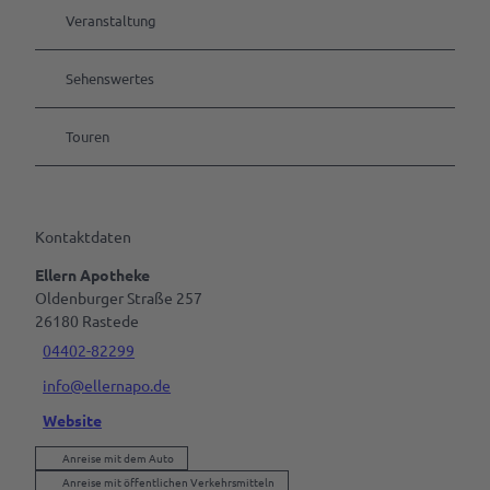
Veranstaltung
Parks
&
Sehenswertes
Gärten
Touren
Kulinarik &
Spezialitäten
Cafés &
Service
Restaurants
Kontaktdaten
Deine
Rezept für
Tagen
Tourist-
Ellern Apotheke
Amalies
&
Info
Oldenburger Straße 257
Seufzerkuchen
Feiern
26180
Rastede
RastedeGutschein
Ammerländer
04402-82299
B2B | Event-
Spezialitäten
Souvenirs
info@ellernapo.de
Management
| Presse
Website
Prospektbestellung
Alle
Anreise mit dem Auto
Anreise,
Themen
Anreise mit öffentlichen Verkehrsmitteln
Parken