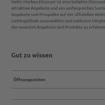
Netto Marken-Discount ist eine beliebte Discoun
d
attraktive Angebote und ein umfangreiches Sortim
Spazie
e
Angebote und Prospekte auf der offiziellen Webse
gehen
n
Lieblingsfiliale auszuwählen und exklusive Mitg
b
die neuesten Angebote und Produkte zu erfahren
Ab auf
u
die
r
Schau
g
e
Mach
Gut zu wissen
r
was
S
mit
t
dem
r
Hund
Öffnungszeiten
a
ß
Parks
e
&
.
Gärten