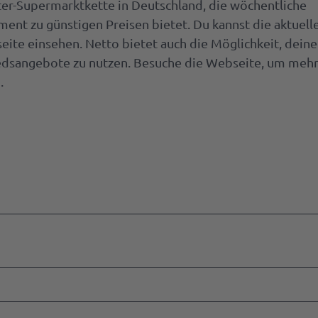
ter-Supermarktkette in Deutschland, die wöchentliche
ent zu günstigen Preisen bietet. Du kannst die aktuell
ren
ite einsehen. Netto bietet auch die Möglichkeit, deine
liedsangebote zu nutzen. Besuche die Webseite, um meh
.
kel