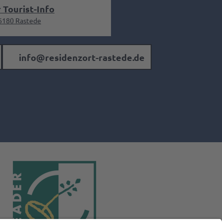
 Tourist-Info
26180 Rastede
info@residenzort-rastede.de