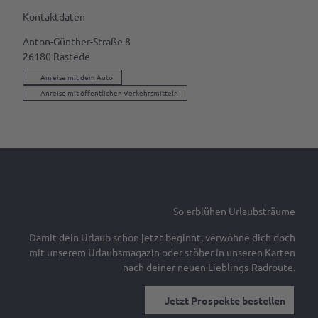
Gastgeber
& Laden
Kontaktdaten
werden
Ansprechpartner
Anton-Günther-Straße 8
Marktaussteller
26180
Rastede
werden
Anreise mit dem Auto
Anreise mit öffentlichen Verkehrsmitteln
Pressedownloads
So erblühen Urlaubsträume
Damit dein Urlaub schon jetzt beginnt, verwöhne dich doch
mit unserem Urlaubsmagazin oder stöber in unseren Karten
nach deiner neuen Lieblings-Radroute.
Jetzt Prospekte bestellen