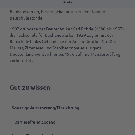
Route
Von 1907 bis 1976 gab es in Rastede eine Meisterschule für
VR-App:
Bauhandwerker, besser bekannt unter dem Namen
Sagenhaftes
Bauschule Rohde.
Rastede
1907 gründete der Bautechniker Carl Rohde (1880 bis 1957)
die Fachschule für Bauhandwerker, 1929 zog er mit der
Mit
Bauschule in das Gebäude an der Anton-Günther-Straße.
dem
Maurer, Zimmerer und Stahlbetonbauer aus ganz
Rad
Deutschland wurden hier bis 1976 auf ihre Meisterprüfung
fahren
vorbereitet.
Spazieren
gehen
Ab auf
Gut zu wissen
die
Schaukel
Sonstige Ausstattung/Einrichtung
Mach
was
mit
Barrierefreier Zugang
dem
Hund