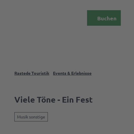
Z
u
DE
Menü
Buchen
m
Webcam
Suche
I
n
h
a
l
t
Rastede Touristik
Events & Erlebnisse
Das
Palais
Viele Töne - Ein Fest
Rasted
Musik sonstige
Events 
Erlebni