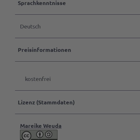
was
Sprachkenntnisse
werde
mit
Anspr
dem
Markta
Deutsch
Hund
werde
Press
Preisinformationen
kostenfrei
Lizenz (Stammdaten)
Mareike Weuda