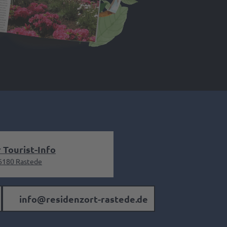
 Tourist-Info
26180 Rastede
info@residenzort-rastede.de