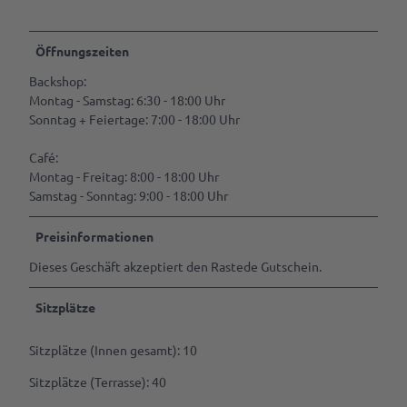
| Presse
Prospektbestellung
Alle
Öffnungszeiten
Anreise,
Themen
Parken
Backshop:
Gastgeber
& Laden
Montag - Samstag: 6:30 - 18:00 Uhr
werden
Sonntag + Feiertage: 7:00 - 18:00 Uhr
Ansprechpartner
Marktaussteller
Café:
werden
Montag - Freitag: 8:00 - 18:00 Uhr
Samstag - Sonntag: 9:00 - 18:00 Uhr
Pressedownloads
Preisinformationen
Dieses Geschäft akzeptiert den Rastede Gutschein.
Sitzplätze
Sitzplätze (Innen gesamt): 10
Sitzplätze (Terrasse): 40