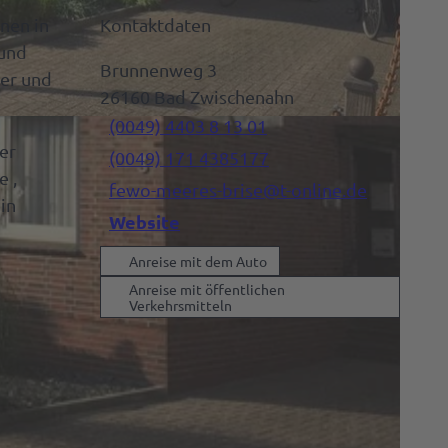
nen in
Kontaktdaten
 und
Brunnenweg 3
ker und
26160
Bad Zwischenahn
(0049) 4403 8 13 01
er
(0049) 171 4385177
e ,
fewo-meeres-brise@t-online.de
in
Website
Anreise mit dem Auto
Anreise mit öffentlichen
Verkehrsmitteln