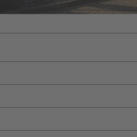
vent-
ment
en
eber
n
ussteller
n
edownloads