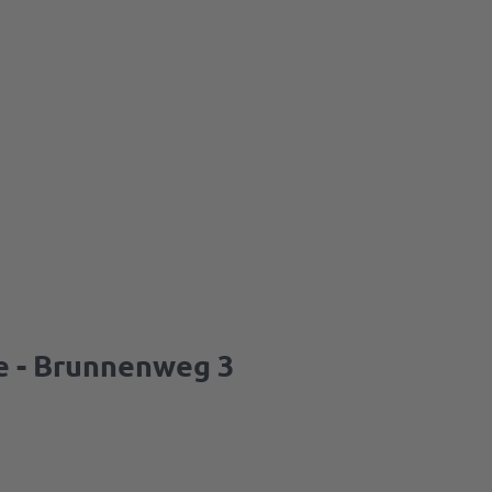
 - Brunnenweg 3
e
&
sse