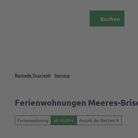
Z
u
DE
Menü
Buchen
m
Webcam
Suche
I
n
h
a
l
t
Rastede Touristik
Service
Das
Palais
Ferienwohnungen Meeres-Brise
Rasted
Ferienwohnung
ab 60,00 €
Anzahl der Betten: 6
Events 
Erlebni