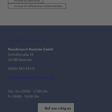
Anreise mit dem Auto
Anreise mit öffentlichen Verkehrsmitteln
Touristik-Service vor Ort
Residenzort Rastede GmbH
Schloßstraße 29
26180 Rastede
04402 863 855-0
info@residenzort-rastede.de
Mo - Do: 09:00 - 17:00 Uhr
Fr: 09:00 - 16:00 Uhr
Ruf uns ruhig an