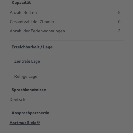
Tagen
Kapazität
&
Feiern
Anzahl Betten
8
Gesamtzahl der Zimmer
0
B2B | Event-
Anzahl der Ferienwohnungen
2
Management
| Presse
Alle
Erreichbarkeit / Lage
Themen
Zentrale Lage
Gastgeber
werden
Ruhige Lage
Marktaussteller
werden
Sprachkenntnisse
Pressedownloads
Deutsch
Ansprechpartner:in
Hartmut Sielaff