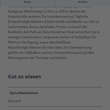
Unser Wohnhaus mit zwei in sich abgeschlossenen
Route
Anrufen
s
Kulinarik &
Ferienwohnungen befindet sich ruhig gelegen in einer
VR-App:
Spezialitäten
e
Sackgasse (Brahmweg 1). Nur ca. 200 m abseits der
Sagenhaftes
n
Hauptstraße wohnen Sie trotzdem zentral. Tägliche
Cafés &
Rastede
a
Einkaufsmöglichkeiten (Netto-Markt und Bäcker ca. 150 m)
Service
Restaurants
n
Gastronomie, Ärzte, Apotheke, Friseur und auch die
Mit
s
Rezept für
Deine
Kurklinik, den Park am Zwischenahner Meer erreichen Sie in
dem
i
Amalies
Tourist-
wenigen Gehminuten. Insgesamt stehen 4 Stellplätze für
Rad
c
Seufzerkuchen
Info
PKW zur Verfügung, sowie abschließbare
fahren
h
Abstellmöglichkeiten für Fahrräder. Zur Oberwohnung
t
Ammerländer
RastedeGutschein
Spazieren
gehört ein Südbalkon und zur Unterwohnung ein großer
Spezialitäten
gehen
Wintergarten mit Terrasse und Garten.
Souvenirs
Ab auf
Prospektbestellung
die
Gut zu wissen
Schaukel
Anreise,
Parken
Mach
& Laden
was
Sprachkenntnisse
mit
Ansprechpartner
Deutsch
dem
Hund