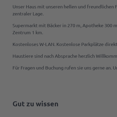
Unser Haus mit unseren hellen und freundlichen 
n
Raste
Ammer
Spazie
zentraler Lage.
s
Spezia
gehen
Souven
i
Supermarkt mit Bäcker in 270 m, Apotheke 300 
c
Ab auf
Zentrum 1 km.
Prosp
h
die
t
Schau
Kostenloses W-LAN. Kostenlose Parkplätze direkt 
Anreis
Parke
Mach
Haustiere sind nach Absprache herzlich Willkom
& Lad
was
Für Fragen und Buchung rufen sie uns gerne an. 
mit
Anspr
dem
Hund
Tagen
&
Feiern
Gut zu wissen