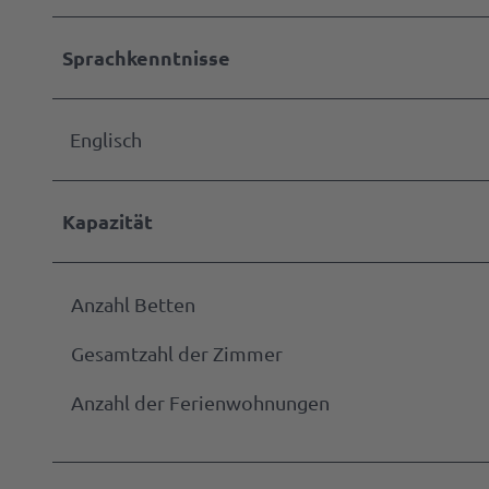
B2B | E
Manage
| Presse
Sprachkenntnisse
Alle
Them
Englisch
Gastg
werde
Kapazität
Markta
werde
Anzahl Betten
Press
Gesamtzahl der Zimmer
Anzahl der Ferienwohnungen