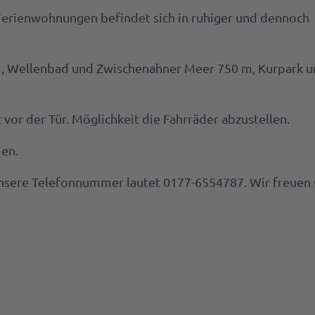
Ferienwohnungen befindet sich in ruhiger und dennoch
deGutschein
länder
ren
litäten
irs
m, Wellenbad und Zwischenahner Meer 750 m, Kurpark 
ektbestellung
kel
vor der Tür. Möglichkeit die Fahrräder abzustellen.
e,
n
men.
en
Unsere Telefonnummer lautet 0177-6554787. Wir freuen
echpartner