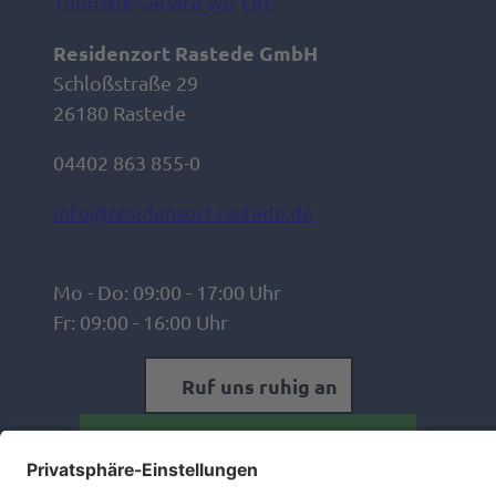
Touristik-Service vor Ort
Residenzort Rastede GmbH
Schloßstraße 29
26180 Rastede
04402 863 855-0
info@residenzort-rastede.de
Mo - Do: 09:00 - 17:00 Uhr
Fr: 09:00 - 16:00 Uhr
Ruf uns ruhig an
Aber Mails mögen wir auch 😉