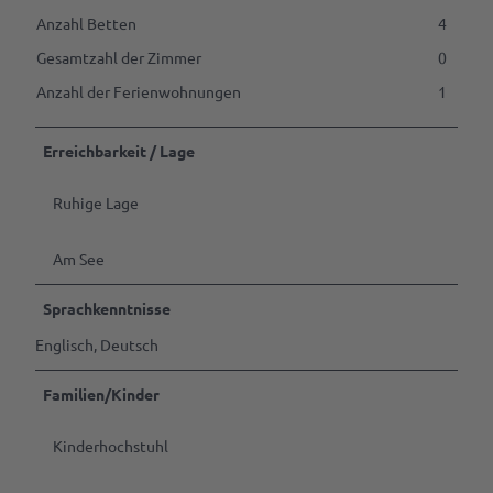
Tagen
&
Anzahl Betten
4
Feiern
Gesamtzahl der Zimmer
0
Anzahl der Ferienwohnungen
1
B2B | Event-
Management
| Presse
Erreichbarkeit / Lage
Alle
Themen
Ruhige Lage
Gastgeber
werden
Am See
Marktaussteller
Sprachkenntnisse
werden
Englisch, Deutsch
Pressedownloads
Familien/Kinder
Kinderhochstuhl