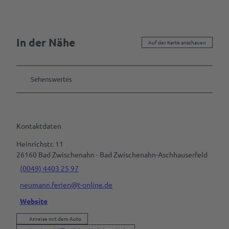
In der Nähe
Auf der Karte anschauen
Sehenswertes
Kontaktdaten
Heinrichstr. 11
26160
Bad Zwischenahn
- Bad Zwischenahn-Aschhauserfeld
(0049) 4403 25 97
neumann.ferien@t-online.de
Website
Anreise mit dem Auto