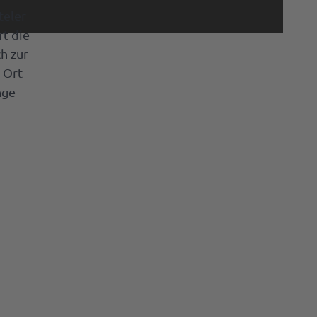
teler
rt die
h zur
 Ort
nge