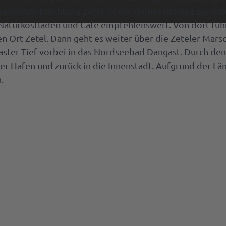
i
eiterfahrt Richtung Zetel ist ein kleiner Umweg zur Rut
t Naturkostladen und Café empfehlenswert. Von dort füh
k &
e
n Ort Zetel. Dann geht es weiter über die Zeteler Marsc
itäten
ster Tief vorbei in das Nordseebad Dangast. Durch den
l
&
er Hafen und zurück in die Innenstadt. Aufgrund der Lä
urants
.
e
 für
n
t-
es
erkuchen
deGutschein
länder
vent-
litäten
irs
ment
ektbestellung
e,
en