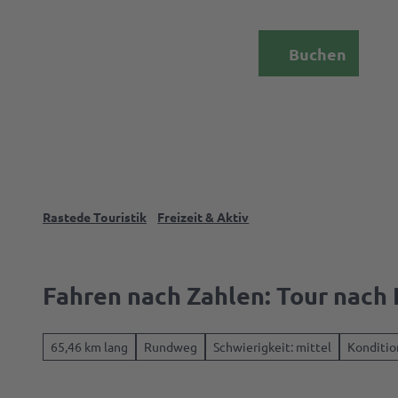
Z
u
DE
Menü
Buchen
m
Webcam
Suche
I
n
h
a
l
t
Rastede Touristik
Freizeit & Aktiv
Das
Palais
Fahren nach Zahlen: Tour nach
Rasted
65,46 km lang
Rundweg
Schwierigkeit: mittel
Konditio
Events 
Erlebni