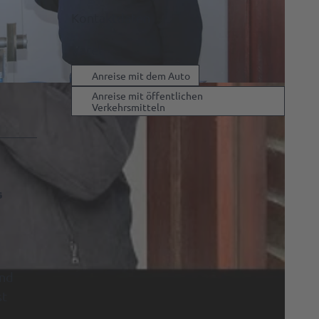
Kontaktdaten
Varel
Anreise mit dem Auto
Anreise mit öffentlichen
Verkehrsmitteln
s
and
st