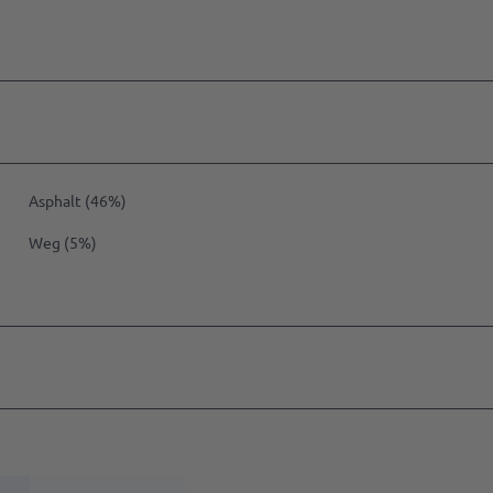
n
en
eber
n
echpartner
ussteller
n
Asphalt (46%)
edownloads
Weg (5%)