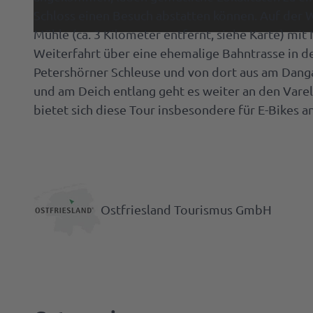
Schloss einen Besuch abstatten können. Auf der W
Mühle (ca. 3 Kilometer entfernt, siehe Karte) mi
Kulinari
Weiterfahrt über eine ehemalige Bahntrasse in de
Spezial
Petershörner Schleuse und von dort aus am Danga
Cafés 
und am Deich entlang geht es weiter an den Varel
Service
Resta
bietet sich diese Tour insbesondere für E-Bikes an
Deine
Rezept
Tagen
Touris
Amali
&
Info
Seufz
Feiern
Raste
Ammer
Ostfriesland Tourismus GmbH
B2B | E
Spezia
Souven
Manage
| Presse
Prosp
Alle
Anreis
Them