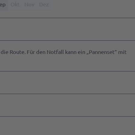
ep
Okt
Nov
Dez
 die Route. Für den Notfall kann ein „Pannenset“ mit