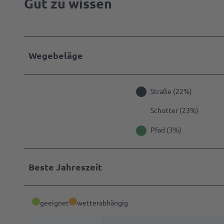
Gut zu wissen
Parke
& Lad
Gastg
werde
Anspr
Wegebeläge
Markta
werde
Straße (22%)
Press
Schotter (23%)
Pfad (3%)
Beste Jahreszeit
geeignet
wetterabhängig