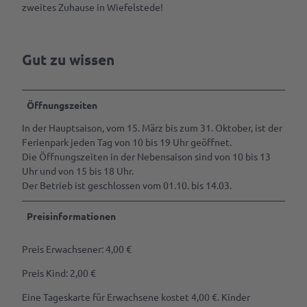
zweites Zuhause in Wiefelstede!
Gastgeber
& Laden
werden
Ansprechpartner
Marktaussteller
Gut zu wissen
werden
Pressedownloads
Öffnungszeiten
In der Hauptsaison, vom 15. März bis zum 31. Oktober, ist der
Ferienpark jeden Tag von 10 bis 19 Uhr geöffnet.
Die Öffnungszeiten in der Nebensaison sind von 10 bis 13
Uhr und von 15 bis 18 Uhr.
Der Betrieb ist geschlossen vom 01.10. bis 14.03.
Preisinformationen
Preis Erwachsener: 4,00 €
Preis Kind: 2,00 €
Eine Tageskarte für Erwachsene kostet 4,00 €. Kinder