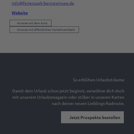
info@ferienpark-bernsteinsee.de
Website
Anreise mit dem Auto
Anreise mit öffentlichen Verkehrsmitteln
So erblühen Urlaubsträume
Damit dein Urlaub schon jetzt beginnt, verwöhne dich doch
mit unserem Urlaubsmagazin oder stöber in unseren Karten
nach deiner neuen Lieblings-Radroute.
Jetzt Prospekte bestellen