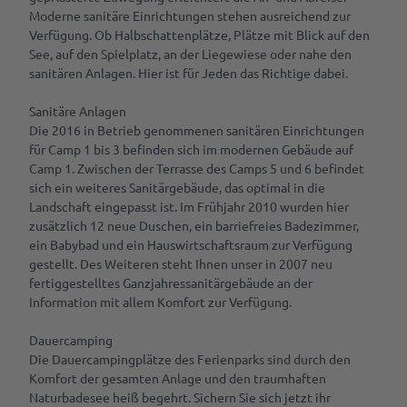
Moderne sanitäre Einrichtungen stehen ausreichend zur
Verfügung. Ob Halbschattenplätze, Plätze mit Blick auf den
Parks
See, auf den Spielplatz, an der Liegewiese oder nahe den
&
Gärten
sanitären Anlagen. Hier ist für Jeden das Richtige dabei.
Sanitäre Anlagen
Kulinarik &
Die 2016 in Betrieb genommenen sanitären Einrichtungen
Spezialitäten
für Camp 1 bis 3 befinden sich im modernen Gebäude auf
Cafés &
Camp 1. Zwischen der Terrasse des Camps 5 und 6 befindet
Service
Restaurants
sich ein weiteres Sanitärgebäude, das optimal in die
Landschaft eingepasst ist. Im Frühjahr 2010 wurden hier
Deine
Rezept für
zusätzlich 12 neue Duschen, ein barriefreies Badezimmer,
Tagen
Tourist-
Amalies
&
ein Babybad und ein Hauswirtschaftsraum zur Verfügung
Info
Seufzerkuchen
Feiern
gestellt. Des Weiteren steht Ihnen unser in 2007 neu
RastedeGutschein
fertiggestelltes Ganzjahressanitärgebäude an der
Ammerländer
Information mit allem Komfort zur Verfügung.
B2B | Event-
Spezialitäten
Souvenirs
Management
| Presse
Dauercamping
Prospektbestellung
Die Dauercampingplätze des Ferienparks sind durch den
Alle
Komfort der gesamten Anlage und den traumhaften
Anreise,
Themen
Naturbadesee heiß begehrt. Sichern Sie sich jetzt ihr
Parken