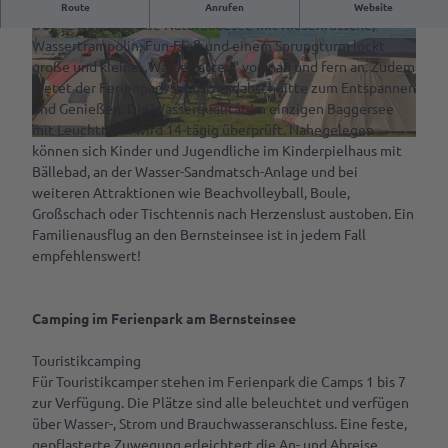
Naturbadesee – Ferienpark am Bernsteinsee
Route
Anrufen
Website
Der 12 Hektar große Naturbadesee mit Riesenrutsche,
VR-App:
Wassertrampolin, Fun-Floß und einem Sprungturm lockt
© Tourist-Information Wiefelstede |
CC-BY
© Ferienpark am Bernsteinsee |
CC-BY
Sagenhaftes
große und kleine „Wasserratten“ von nah und fern an. Zudem
Rastede
bietet der Ferienpark Sandstrandabschnitte zum Entspannen
und Genießen. Die Wasserqualität im einzigen Baggersee
Mit
mit Leuchtturm wird 14-tägig überprüft. Nahegelegen
dem
© Ferienpark am Bernsteinsee |
CC-BY
können sich Kinder und Jugendliche im Kinderpielhaus mit
Rad
Bällebad, an der Wasser-Sandmatsch-Anlage und bei
fahren
weiteren Attraktionen wie Beachvolleyball, Boule,
Großschach oder Tischtennis nach Herzenslust austoben. Ein
Spazieren
Familienausflug an den Bernsteinsee ist in jedem Fall
gehen
empfehlenswert!
Ab auf
die
Camping im Ferienpark am Bernsteinsee
Schaukel
Mach
Touristikcamping
was
Für Touristikcamper stehen im Ferienpark die Camps 1 bis 7
mit
zur Verfügung. Die Plätze sind alle beleuchtet und verfügen
dem
über Wasser-, Strom und Brauchwasseranschluss. Eine feste,
Hund
gepflasterte Zuwegung erleichtert die An- und Abreise.