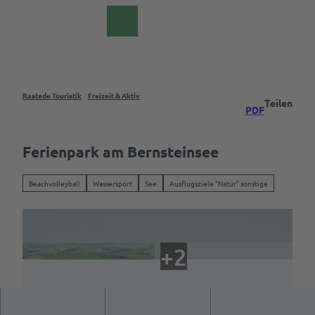
Z
DE
u
Webcam
Suche
m
I
n
h
a
Rastede Touristik
Freizeit & Aktiv
Teilen
Das
PDF
l
Palais
t
Rastede
Ferienpark am Bernsteinsee
Events &
Erlebnisse
Beachvolleyball
Wassersport
See
Ausflugsziele "Natur" sonstige
Übersicht
Freizeit
Veranstaltungskalender
& Aktiv
Erlebnistouren
Freizeit &
Aktivitäten
Event
eintragen
Sehenswürdigkeiten
bestaunen