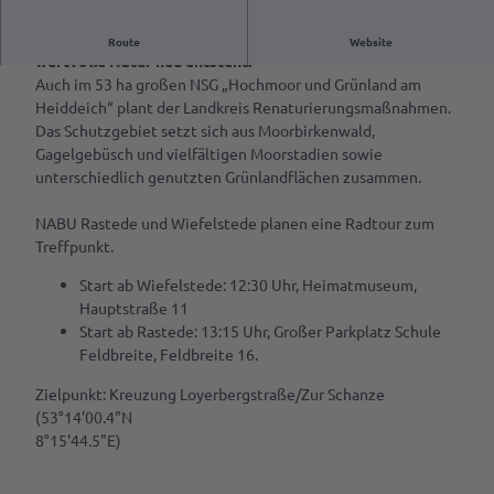
Führung im NSG Hochmoor am Heiddeich: Erleben, wie
Freizeit
Route
Website
& Aktiv
wertvolle Natur neu entsteht.
Auch im 53 ha großen NSG „Hochmoor und Grünland am
Freizeit &
Heiddeich“ plant der Landkreis Renaturierungsmaßnahmen.
Parks
Aktivitäten
Das Schutzgebiet setzt sich aus Moorbirkenwald,
&
Gagelgebüsch und vielfältigen Moorstadien sowie
Gärten
Sehenswürdigkeiten
unterschiedlich genutzten Grünlandflächen zusammen.
bestaunen
Kulinarik &
VR-App:
NABU Rastede und Wiefelstede planen eine Radtour zum
Spezialitäten
Sagenhaftes
Treffpunkt.
Cafés &
Rastede
Start ab Wiefelstede: 12:30 Uhr, Heimatmuseum,
Service
Restaurants
Hauptstraße 11
Mit
Deine
Rezept für
Start ab Rastede: 13:15 Uhr, Großer Parkplatz Schule
dem
Tagen
Tourist-
Amalies
Feldbreite, Feldbreite 16.
Rad
&
Info
Seufzerkuchen
fahren
Feiern
Zielpunkt: Kreuzung Loyerbergstraße/Zur Schanze
RastedeGutschein
(53°14'00.4"N
Ammerländer
Spazieren
B2B | Event-
8°15'44.5"E)
Spezialitäten
gehen
Souvenirs
Management
| Presse
Ab auf
Prospektbestellung