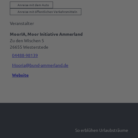
Anreise mit dem Auto
Anreise mit öffentlichen Verkehrsmitteln
Veranstalter
MoorIA, Moor Initiative Ammerland
Zu den Wischen 5
26655
Westerstede
04488-98139
Mooria@bund-ammerland.de
Website
So erblühen Urlaubsträume