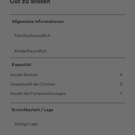
Gut zu wissen
Tagen
d
&
b
Feiern
l
Allgemeine Informationen
i
B2B | Event-
c
Management
Familienfreundlich
k
| Presse
Alle
Kinderfreundlich
Themen
Kapazität
Gastgeber
werden
Anzahl Betten
4
Marktaussteller
Gesamtzahl der Zimmer
0
werden
Anzahl der Ferienwohnungen
1
Pressedownloads
Erreichbarkeit / Lage
Ruhige Lage