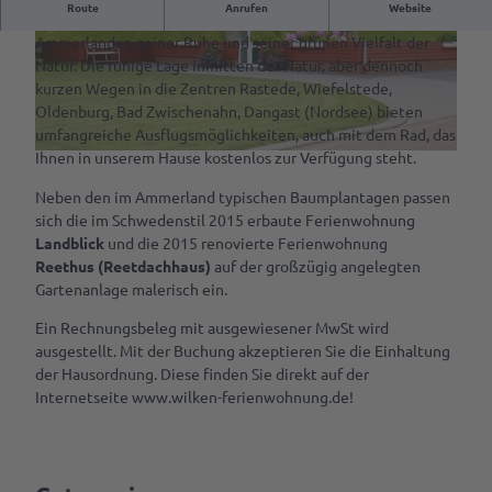
Route
Anrufen
Website
Verwöhnen Sie Ihre Sinne durch die ländliche Idylle des
Kulinarik &
VR-App:
Spezialitäten
Ammerlandes, seiner Ruhe und seiner grünen Vielfalt der
G
G
Sagenhaftes
Natur. Die ruhige Lage inmitten der Natur, aber dennoch
Cafés &
a
a
Rastede
kurzen Wegen in die Zentren Rastede, Wiefelstede,
Service
Restaurants
r
r
Oldenburg, Bad Zwischenahn, Dangast (Nordsee) bieten
Mit
t
t
umfangreiche Ausflugsmöglichkeiten, auch mit dem Rad, das
Rezept für
Deine
dem
e
e
Ihnen in unserem Hause kostenlos zur Verfügung steht.
Amalies
Tourist-
A
Rad
n
n
Seufzerkuchen
Info
u
fahren
a
a
Neben den im Ammerland typischen Baumplantagen passen
ß
n
n
sich die im Schwedenstil 2015 erbaute Ferienwohnung
Ammerländer
RastedeGutschein
Spazieren
e
s
s
Landblick
und die 2015 renovierte Ferienwohnung
Spezialitäten
gehen
n
i
i
Reethus (Reetdachhaus)
auf der großzügig angelegten
Souvenirs
a
c
c
Gartenanlage malerisch ein.
Ab auf
n
h
h
Prospektbestellung
die
s
Ein Rechnungsbeleg mit ausgewiesener MwSt wird
t
t
Schaukel
i
ausgestellt. Mit der Buchung akzeptieren Sie die Einhaltung
Anreise,
1
c
der Hausordnung. Diese finden Sie direkt auf der
Parken
Mach
h
Internetseite www.wilken-ferienwohnung.de!
& Laden
was
t
mit
L
Ansprechpartner
dem
a
Hund
n