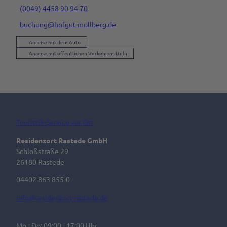
(0049) 4458 90 94 70
buchung@hofgut-mollberg.de
Anreise mit dem Auto
Anreise mit öffentlichen Verkehrsmitteln
Touristik-Service vor Ort
Residenzort Rastede GmbH
Schloßstraße 29
26180 Rastede
04402 863 855-0
info@residenzort-rastede.de
Mo - Do: 09:00 - 17:00 Uhr