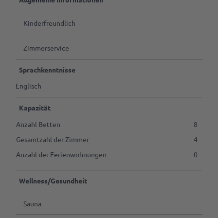
s
s
Tagen
H
&
t
t
o
Feiern
ü
ü
Kinderfreundlich
f
c
c
a
k
k
B2B | Event-
Zimmerservice
n
Management
s
| Presse
i
Sprachkenntnisse
Alle
c
Englisch
Themen
h
t
Gastgeber
Kapazität
werden
Anzahl Betten
8
Marktaussteller
Gesamtzahl der Zimmer
4
werden
Anzahl der Ferienwohnungen
0
Pressedownloads
Wellness/Gesundheit
Sauna