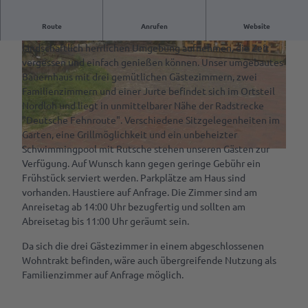
Kulinarik &
VR-App:
Spezialitäten
Route
Anrufen
Website
Gehören auch Sie zu den Menschen, die hier die Ruhe der
Sagenhaftes
Cafés &
landschaftlich herrlichen Umgebung aufnehmen, die Zeit
Rastede
Service
Restaurants
vergessen und einfach genießen können. Unser umgebautes
Mit
Bauernhaus mit drei gemütlichen Gästezimmern, zwei
Rezept für
Deine
dem
Familienzimmern und einer Jurte befindet sich im Ortsteil
Amalies
Tourist-
Rad
Nordloh und liegt in unmittelbarer Nähe der Radstrecke
Seufzerkuchen
Info
fahren
"Deutsche Fehnroute". Verschiedene Sitzgelegenheiten im
© Fam. Günther
Garten, eine Grillmöglichkeit und ein unbeheizter
Ammerländer
RastedeGutschein
Spazieren
Schwimmingpool mit Rutsche stehen unseren Gästen zur
Spezialitäten
© Fam. Günther
gehen
Verfügung. Auf Wunsch kann gegen geringe Gebühr ein
Souvenirs
Frühstück serviert werden. Parkplätze am Haus sind
Ab auf
vorhanden. Haustiere auf Anfrage. Die Zimmer sind am
Prospektbestellung
die
Anreisetag ab 14:00 Uhr bezugfertig und sollten am
Schaukel
Anreise,
Abreisetag bis 11:00 Uhr geräumt sein.
Parken
Mach
Da sich die drei Gästezimmer in einem abgeschlossenen
& Laden
was
Wohntrakt befinden, wäre auch übergreifende Nutzung als
mit
Familienzimmer auf Anfrage möglich.
Ansprechpartner
dem
Hund