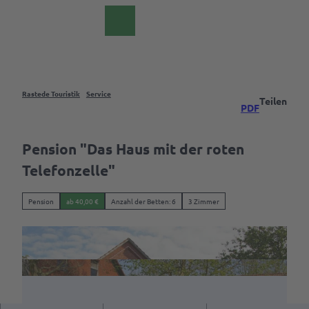
Z
DE
u
Webcam
Suche
m
I
n
h
a
Rastede Touristik
Service
Teilen
Das
PDF
l
Palais
t
Rastede
Pension "Das Haus mit der roten
Telefonzelle"
Events &
Erlebnisse
Übersicht
Pension
ab 40,00 €
Anzahl der Betten: 6
3 Zimmer
Freizeit
Veranstaltungskalender
& Aktiv
Freizeit &
Erlebnistouren
Parks
Aktivitäten
&
Event
Gärten
Sehenswürdigkeiten
eintragen
bestaunen