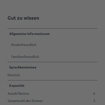
Tagen
&
Feiern
Gut zu wissen
B2B | Event-
Management
| Presse
Allgemeine Informationen
Alle
Themen
Kinderfreundlich
Gastgeber
werden
Familienfreundlich
Marktaussteller
Sprachkenntnisse
werden
Deutsch
Pressedownloads
Kapazität
Anzahl Betten
6
Gesamtzahl der Zimmer
3