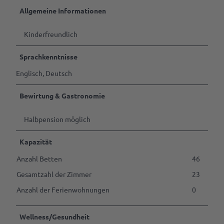
Tagen
&
Allgemeine Informationen
Feiern
Kinderfreundlich
B2B | Event-
Management
Sprachkenntnisse
| Presse
Englisch, Deutsch
Alle
Themen
Bewirtung & Gastronomie
Gastgeber
werden
Halbpension möglich
Marktaussteller
Kapazität
werden
Anzahl Betten
46
Pressedownloads
Gesamtzahl der Zimmer
23
Anzahl der Ferienwohnungen
0
Wellness/Gesundheit