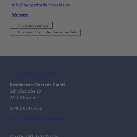
info@hengstforder-muehle.de
Website
Anreise mit dem Auto
Anreise mit öffentlichen Verkehrsmitteln
Touristik-Service vor Ort
Residenzort Rastede GmbH
Schloßstraße 29
26180 Rastede
04402 863 855-0
info@residenzort-rastede.de
Mo - Do: 09:00 - 17:00 Uhr