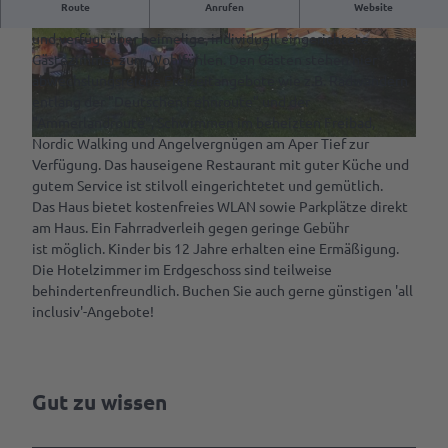
Route
Anrufen
Website
Das kleine, komfortable Hotel liegt idyllisch am Aper Tief
Kulinarik &
VR-App:
Spezialitäten
und verfügt über heimelige, individuell eingerichtete
Sagenhaftes
© Apen Touristik
© Hengstforder Mühle
Gästezimmer zum Wohlfühlen. Den Gästen stehen hier
Cafés &
Rastede
abwechslungsreiche Freizeitangebote wie z.B. Radwandern
Service
Restaurants
entlang der "Deutschen Fehnroute" und der
Mit
"Ammerlandroute", Schwimmen im beheizten Freibad,
Rezept für
Deine
dem
Nordic Walking und Angelvergnügen am Aper Tief zur
Amalies
Tourist-
© Hengstforder Mühle
Rad
Verfügung. Das hauseigene Restaurant mit guter Küche und
Seufzerkuchen
Info
fahren
gutem Service ist stilvoll eingerichtetet und gemütlich.
Ammerländer
RastedeGutschein
Das Haus bietet kostenfreies WLAN sowie Parkplätze direkt
Spazieren
Spezialitäten
am Haus. Ein Fahrradverleih gegen geringe Gebühr
gehen
Souvenirs
ist möglich. Kinder bis 12 Jahre erhalten eine Ermäßigung.
Ab auf
Die Hotelzimmer im Erdgeschoss sind teilweise
Prospektbestellung
die
behindertenfreundlich. Buchen Sie auch gerne günstigen 'all
Schaukel
inclusiv'-Angebote!
Anreise,
Parken
Mach
& Laden
was
mit
Gut zu wissen
Ansprechpartner
dem
Hund