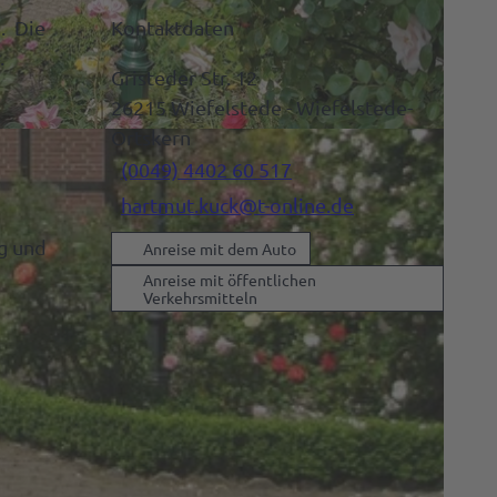
. Die
Kontaktdaten
.
Gristeder Str. 12
26215
Wiefelstede
- Wiefelstede-
Ortskern
(0049) 4402 60 517
hartmut.kuck@t-online.de
ng und
Anreise mit dem Auto
Anreise mit öffentlichen
Verkehrsmitteln