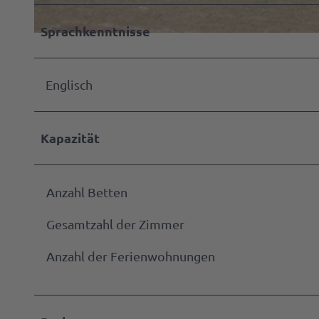
B2B | E
Manage
Sprachkenntnisse
| Presse
© Hartmut Kuck
Alle
Them
Englisch
Gastg
werde
Kapazität
Markta
werde
Anzahl Betten
Gesamtzahl der Zimmer
Press
Anzahl der Ferienwohnungen