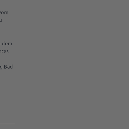
 vom
u
ch dem
ntes
ng Bad