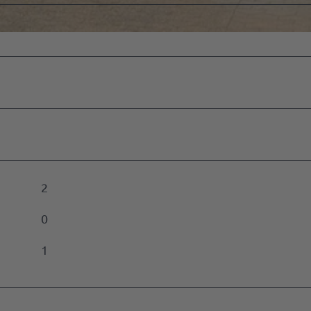
vent-
ment
en
eber
n
ussteller
n
2
0
edownloads
1