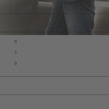
vent-
ment
en
eber
9
n
5
ussteller
0
n
edownloads