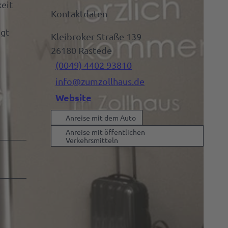
keit
Kontaktdaten
ügt
Kleibroker Straße 139
26180
Rastede
(0049) 4402 93810
info@zumzollhaus.de
Website
Anreise mit dem Auto
Anreise mit öffentlichen
Verkehrsmitteln