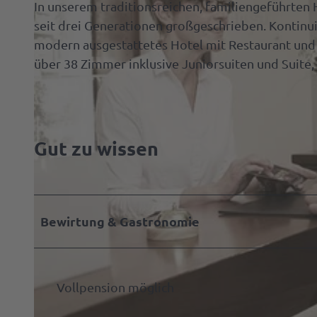
In unserem traditionsreichen, familiengeführten 
Raste
Ammer
Spazie
seit drei Generationen großgeschrieben. Kontinui
Spezia
gehen
modern ausgestattetes Hotel mit Restaurant und
Souven
über 38 Zimmer inklusive Juniorsuiten und Suite
Ab auf
Prosp
die
Schau
Anreis
Parke
Gut zu wissen
Mach
& Lad
was
mit
Anspr
dem
Bewirtung & Gastronomie
Hund
Tagen
&
Feiern
Vollpension möglich