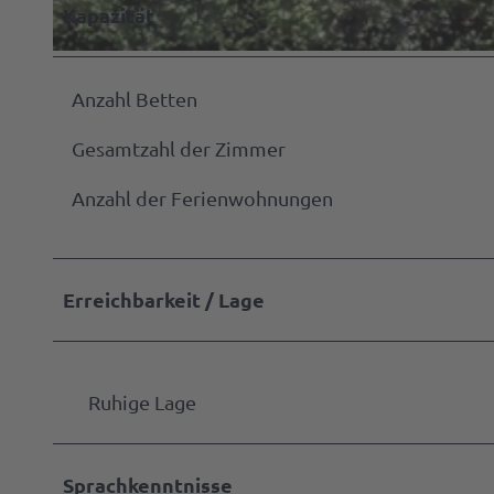
B2B | E
Kapazität
Manage
| Presse
A
u
Anzahl Betten
Alle
s
Them
Gesamtzahl der Zimmer
s
Gastg
e
Anzahl der Ferienwohnungen
werde
n
a
Markta
n
werde
Erreichbarkeit / Lage
s
i
Press
c
h
Ruhige Lage
t
Sprachkenntnisse