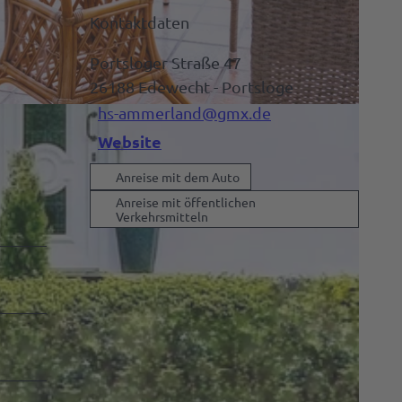
Kontaktdaten
Portsloger Straße 47
26188
Edewecht
- Portsloge
hs-ammerland@gmx.de
Website
Anreise mit dem Auto
Anreise mit öffentlichen
Verkehrsmitteln