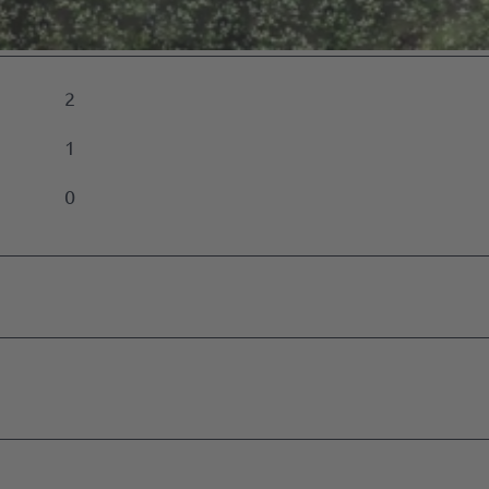
vent-
ment
2
en
1
eber
0
n
ussteller
n
edownloads