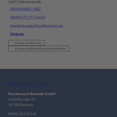
26655
Westerstede
(0049)4488 / 1882
(0049)177 / 7715654
manfred.papenfuss@ewetel.net
Website
Anreise mit dem Auto
Anreise mit öffentlichen Verkehrsmitteln
Touristik-Service vor Ort
Residenzort Rastede GmbH
Schloßstraße 29
26180 Rastede
04402 863 855-0