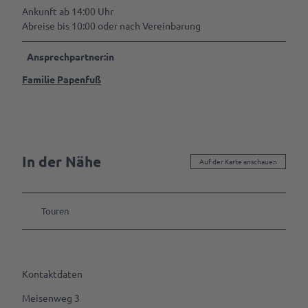
Tagen
Ankunft ab 14:00 Uhr
&
Abreise bis 10:00 oder nach Vereinbarung
Feiern
Ansprechpartner:in
B2B | Event-
Management
Familie Papenfuß
| Presse
Alle
Themen
Gastgeber
In der Nähe
werden
Auf der Karte anschauen
Marktaussteller
werden
Touren
Pressedownloads
Kontaktdaten
Meisenweg 3