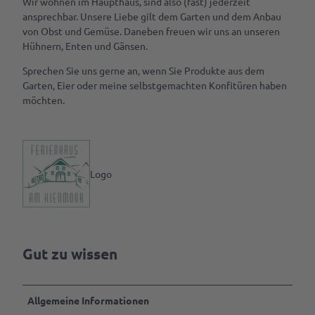
Wir wohnen im Haupthaus, sind also (fast) jederzeit
Tagen
n
u
&
ansprechbar. Unsere Liebe gilt dem Garten und dem Anbau
g
n
Feiern
von Obst und Gemüse. Daneben freuen wir uns an unseren
g
Hühnern, Enten und Gänsen.
e
n
B2B | Event-
Sprechen Sie uns gerne an, wenn Sie Produkte aus dem
Management
Garten, Eier oder meine selbstgemachten Konfitüren haben
| Presse
möchten.
Alle
Themen
Gastgeber
werden
Logo
Marktaussteller
werden
Pressedownloads
Gut zu wissen
Allgemeine Informationen