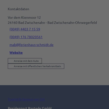
Kontaktdaten
Vor dem Kienmoor 12
26160
Bad Zwischenahn
- Bad Zwischenahn-Ohrwegerfeld
(0049) 4403 7 15 59
(0049) 176 78020561
mab@ferienhaus-schmidt.de
Website
Anreise mit dem Auto
Anreise mit öffentlichen Verkehrsmitteln
Touristik-Service vor Ort
Residenzort Rastede GmbH