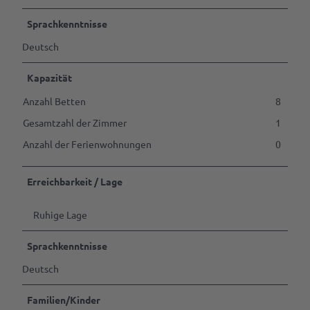
Kulinarik &
VR-App:
Sprachkenntnisse
Spezialitäten
Sagenhaftes
Cafés &
Deutsch
Rastede
Service
Restaurants
Mit
Kapazität
Rezept für
Deine
dem
Anzahl Betten
8
Amalies
Tourist-
Rad
Seufzerkuchen
Info
fahren
Gesamtzahl der Zimmer
1
Ammerländer
RastedeGutschein
Anzahl der Ferienwohnungen
0
Spazieren
Spezialitäten
gehen
Souvenirs
Erreichbarkeit / Lage
Ab auf
Prospektbestellung
die
Ruhige Lage
Schaukel
Anreise,
Parken
Mach
Sprachkenntnisse
& Laden
was
Deutsch
mit
Ansprechpartner
dem
Familien/Kinder
Hund