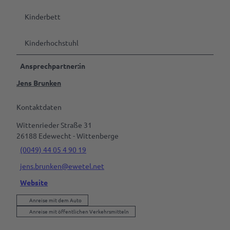
Tagen
&
Kinderbett
Feiern
Kinderhochstuhl
B2B | Event-
Management
| Presse
Ansprechpartner:in
Alle
Jens Brunken
Themen
Kontaktdaten
Gastgeber
werden
Wittenrieder Straße 31
26188
Edewecht
- Wittenberge
Marktaussteller
(0049) 44 05 4 90 19
werden
jens.brunken@ewetel.net
Pressedownloads
Website
Anreise mit dem Auto
Anreise mit öffentlichen Verkehrsmitteln