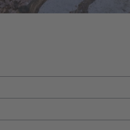
vent-
ment
en
eber
n
ussteller
n
edownloads