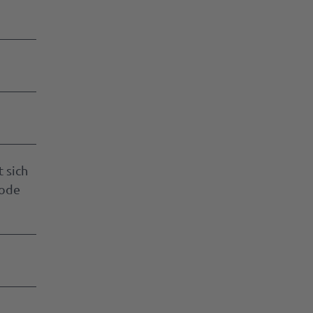
 sich
code