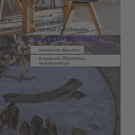
Kontaktdaten
ekt in
Rettbrook 4
chtet.
26160
Bad Zwischenahn
urlaub@fewo-rettbrook.de
Anreise mit dem Auto
 Die
Anreise mit öffentlichen
Verkehrsmitteln
 von