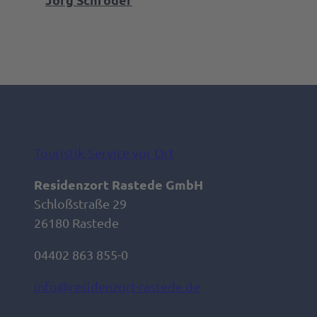
Touristik-Service vor Ort
Residenzort Rastede GmbH
Schloßstraße 29
26180 Rastede
04402 863 855-0
info@residenzort-rastede.de