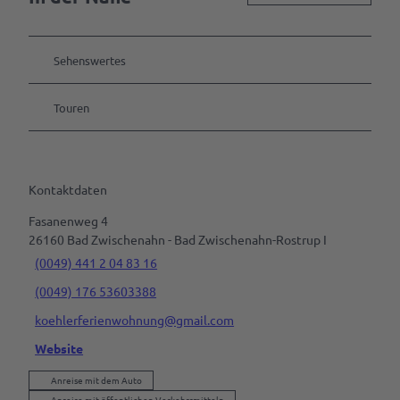
Sehenswertes
Touren
Kontaktdaten
Fasanenweg 4
26160
Bad Zwischenahn
- Bad Zwischenahn-Rostrup I
(0049) 441 2 04 83 16
(0049) 176 53603388
koehlerferienwohnung@gmail.com
Website
Anreise mit dem Auto
Anreise mit öffentlichen Verkehrsmitteln