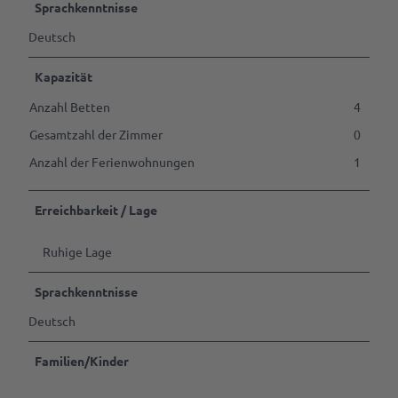
Tagen
Sprachkenntnisse
&
Feiern
Deutsch
Kapazität
B2B | Event-
Management
Anzahl Betten
4
| Presse
Gesamtzahl der Zimmer
0
Alle
Themen
Anzahl der Ferienwohnungen
1
Gastgeber
werden
Erreichbarkeit / Lage
Marktaussteller
Ruhige Lage
werden
Sprachkenntnisse
Pressedownloads
Deutsch
Familien/Kinder