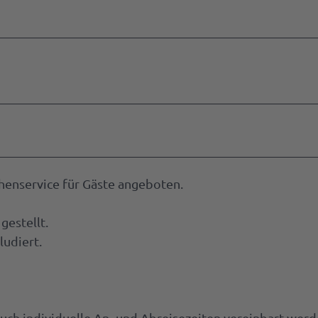
henservice für Gäste angeboten.
estellt.
ludiert.
uch individuelle An- und Abreisezeiten vereinbart werd