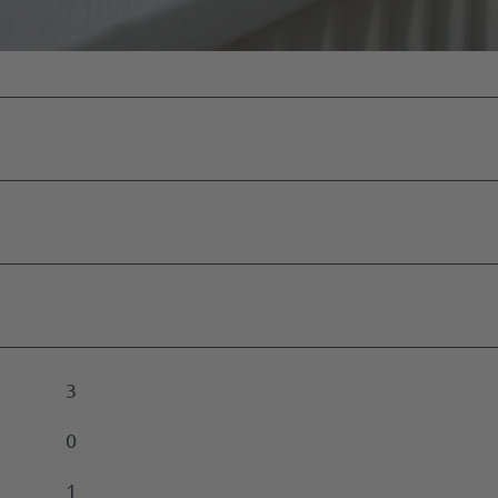
vent-
ment
en
eber
n
ussteller
n
edownloads
3
0
1