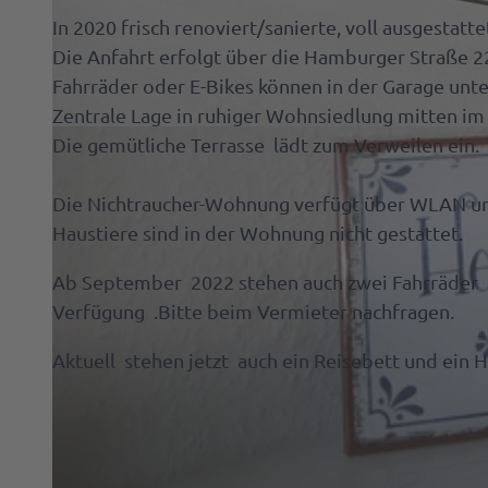
In 2020 frisch renoviert/sanierte, voll ausgestat
Raste
Ammer
Spazie
Die Anfahrt erfolgt über die Hamburger Straße 22.
Spezia
gehen
Souven
Fahrräder oder E-Bikes können in der Garage unte
Zentrale Lage in ruhiger Wohnsiedlung mitten i
Ab auf
Prosp
A
Die gemütliche Terrasse lädt zum Verweilen ein.
die
u
Schau
Anreis
ß
Die Nichtraucher-Wohnung verfügt über WLAN un
Parke
Mach
e
Haustiere sind in der Wohnung nicht gestattet.
& Lad
was
n
Ab September 2022 stehen auch zwei Fahrräder 
mit
a
Anspr
Verfügung .Bitte beim Vermieter nachfragen.
dem
n
Hund
s
Aktuell stehen jetzt auch ein Reisebett und ein 
Tagen
i
&
c
Feiern
h
t