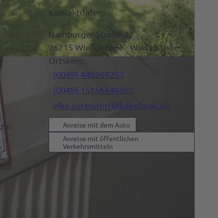
Kontaktdaten
Hamburger Straße 22
26215
Wiefelstede
- Wiefelstede-
Ortskern
(0049) 440269257
(0049) 15156646865
elke.ostendorf@kabelmail.de
Anreise mit dem Auto
zur
Anreise mit öffentlichen
Verkehrsmitteln