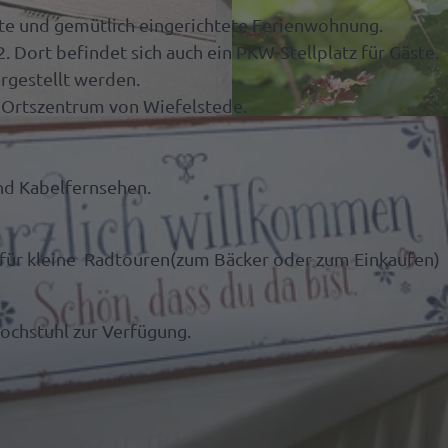
tete und gemütlich eingerichtete Ferienwohnung.
deGutschein
länder
ren
 Dort befindet sich auch ein PKW-Stellplatz für Gäste.
litäten
irs
rgestellt werden.
m Ortszentrum von Wiefelstede.
ektbestellung
G
a
kel
e,
r
d Kabelfernsehen.
n
t
en
e
für kleine Radtouren(zum Bäcker oder zum Einkaufen) 
n
echpartner
Hochstuhl zur Verfügung.