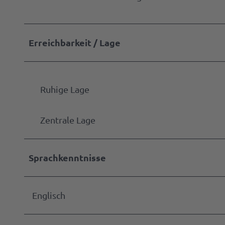
l
l
k
Erreichbarkeit / Lage
o
m
m
Ruhige Lage
e
n
Zentrale Lage
Sprachkenntnisse
Englisch