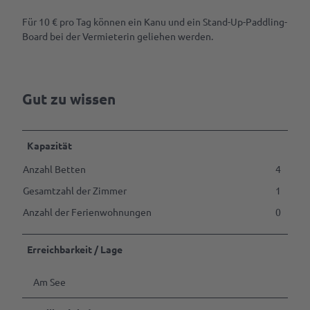
Tagen
s
&
o
Für 10 € pro Tag können ein Kanu und ein Stand-Up-Paddling-
Feiern
n
Board bei der Vermieterin geliehen werden.
B2B | Event-
Management
| Presse
Gut zu wissen
Alle
Themen
Kapazität
Gastgeber
werden
Anzahl Betten
4
Marktaussteller
Gesamtzahl der Zimmer
1
werden
Anzahl der Ferienwohnungen
0
Pressedownloads
Erreichbarkeit / Lage
Am See