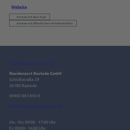
Website
Anreise mit dem Auto
Anreise mit öffentlichen Verkehrsmitteln
Touristik-Service vor Ort
Residenzort Rastede GmbH
Schloßstraße 29
26180 Rastede
04402 863 855-0
info@residenzort-rastede.de
Mo - Do: 09:00 - 17:00 Uhr
Fr: 09:00 - 16:00 Uhr