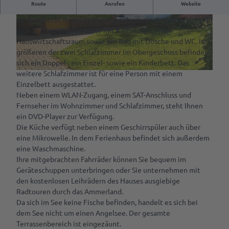
Route
Anrufen
Website
Das knapp 60 Quadratmeter große Nichtraucher-Ferienhaus
Kulinarik &
VR-App:
Spezialitäten
am See bietet Ihnen im Untergeschoss einen Flurbereich, ein
A
I
Sagenhaftes
gemütliches Wohnzimmer mit Kaminofen, einen
Cafés &
u
m
Rastede
Hauswirtschaftsraum sowie ein Bad mit Dusche und WC. Im
Service
Restaurants
ß
p
größeren der zwei Schlafzimmer im Obergeschoss befinden
Mit
e
r
sich ein Doppel-, ein Einzel- sowie ein Kinderbett. Das
Rezept für
Deine
dem
n
e
weitere Schlafzimmer ist für eine Person mit einem
Amalies
Tourist-
A
Rad
a
s
Einzelbett ausgestattet.
Seufzerkuchen
Info
u
fahren
n
s
Neben einem WLAN-Zugang, einem SAT-Anschluss und
ß
s
i
Ammerländer
RastedeGutschein
Fernseher im Wohnzimmer und Schlafzimmer, steht Ihnen
Spazieren
e
i
o
Spezialitäten
ein DVD-Player zur Verfügung.
gehen
n
c
n
Souvenirs
Die Küche verfügt neben einem Geschirrspüler auch über
a
h
S
Ab auf
eine Mikrowelle. In dem Ferienhaus befindet sich außerdem
n
t
e
Prospektbestellung
die
eine Waschmaschine.
s
I
e
Schaukel
Ihre mitgebrachten Fahrräder können Sie bequem im
i
Anreise,
m
B
Geräteschuppen unterbringen oder Sie unternehmen mit
c
Parken
p
o
Mach
den kostenlosen Leihrädern des Hauses ausgiebige
h
& Laden
r
o
was
Radtouren durch das Ammerland.
t
e
t
mit
Da sich im See keine Fische befinden, handelt es sich bei
H
Ansprechpartner
s
e
dem
dem See nicht um einen Angelsee. Der gesamte
a
s
Hund
Terrassenbereich ist eingezäunt.
u
i