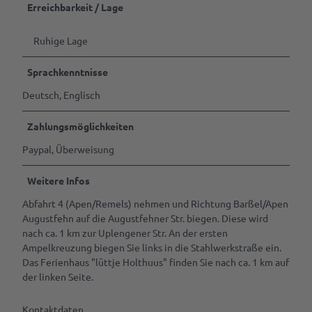
Tagen
Erreichbarkeit / Lage
&
Feiern
Ruhige Lage
B2B | Event-
Sprachkenntnisse
Management
| Presse
Deutsch, Englisch
Alle
Themen
Zahlungsmöglichkeiten
Paypal, Überweisung
Gastgeber
werden
Weitere Infos
Marktaussteller
Abfahrt 4 (Apen/Remels) nehmen und Richtung Barßel/Apen
werden
Augustfehn auf die Augustfehner Str. biegen. Diese wird
Pressedownloads
nach ca. 1 km zur Uplengener Str. An der ersten
Ampelkreuzung biegen Sie links in die Stahlwerkstraße ein.
Das Ferienhaus "lüttje Holthuus" finden Sie nach ca. 1 km auf
der linken Seite.
Kontaktdaten