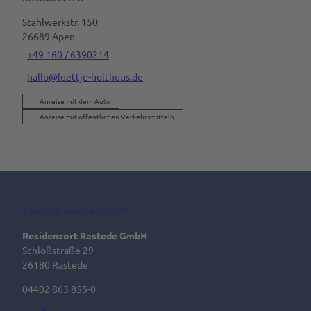
Stahlwerkstr. 150
26689
Apen
+49 160 / 6390214
hallo@luettje-holthuus.de
Anreise mit dem Auto
Anreise mit öffentlichen Verkehrsmitteln
Touristik-Service vor Ort
Residenzort Rastede GmbH
Schloßstraße 29
26180 Rastede
04402 863 855-0