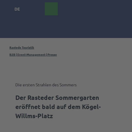
Z
DE
u
Webcam
Suche
m
I
n
h
a
Das
l
Rastede Touristik
Palais
t
B2B | Event-Management | Presse
Rastede
Events &
Erlebnisse
Die ersten Strahlen des Sommers
Übersicht
Freizeit
Der Rasteder Sommergarten
Veranstaltungskalender
& Aktiv
eröffnet bald auf dem Kögel-
Freizeit &
Erlebnistouren
Parks
Aktivitäten
Willms-Platz
&
Event
Gärten
Sehenswürdigkeiten
eintragen
bestaunen