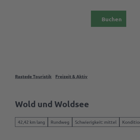
Z
u
DE
Menü
Buchen
m
Webcam
Suche
I
n
h
a
l
t
Rastede Touristik
Freizeit & Aktiv
Das
Palais
Wold und Woldsee
Rasted
42,42 km lang
Rundweg
Schwierigkeit: mittel
Kondition
Events 
Erlebni