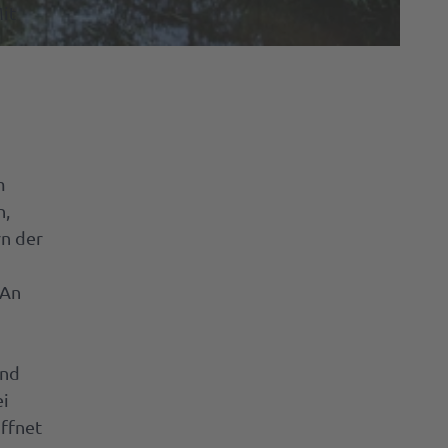
it
m
n,
n der
 An
und
ei
öffnet