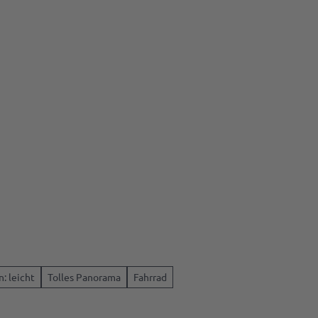
e
: leicht
Tolles Panorama
Fahrrad
&
sse