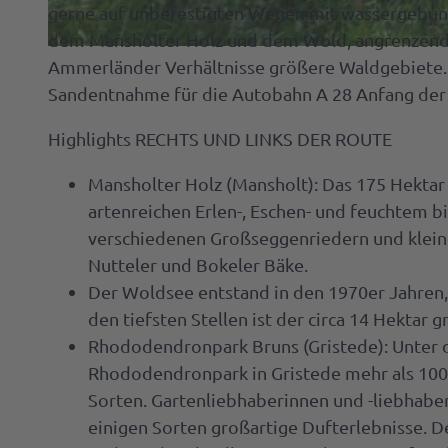
gerne auf unbefestigten Wegen mit wassergebunder
dem Mansholter Holz und dem Wold, angrenzend a
Kulinari
© Ammerland Touristik, Ostfriesland Tourismus GmbH |
CC-BY-SA
Ammerländer Verhältnisse größere Waldgebiete. F
Spezial
Sandentnahme für die Autobahn A 28 Anfang der 7
Cafés 
Highlights RECHTS UND LINKS DER ROUTE
Service
Resta
Deine
Mansholter Holz (Mansholt): Das 175 Hektar
Rezept
Tagen
Touris
artenreichen Erlen-, Eschen- und feuchtem 
Amali
&
Info
verschiedenen Großseggenriedern und klein
Seufz
Feiern
Nutteler und Bokeler Bäke.
Raste
Der Woldsee entstand in den 1970er Jahren,
Ammer
den tiefsten Stellen ist der circa 14 Hektar 
B2B | E
Spezia
Souven
Manage
Rhododendronpark Bruns (Gristede): Unter d
| Presse
Rhododendronpark in Gristede mehr als 100
Prosp
Sorten. Gartenliebhaberinnen und -liebhaber
Alle
einigen Sorten großartige Dufterlebnisse. De
Anreis
Them