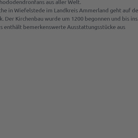
 Rhododendronfans aus aller Welt.
n
rche in Wiefelstede im Landkreis Ammerland geht auf d
en
eber
k. Der Kirchenbau wurde um 1200 begonnen und bis ins
n
echpartner
us enthält bemerkenswerte Ausstattungsstücke aus
ussteller
n
edownloads