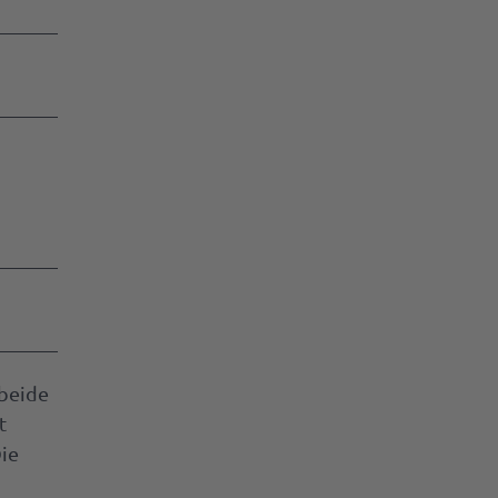
 beide
t
ie