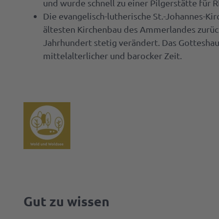
und wurde schnell zu einer Pilgerstätte für
Parke
Die evangelisch-lutherische St.-Johannes-Ki
& Lad
Gastg
ältesten Kirchenbau des Ammerlandes zurüc
werde
Anspr
Jahrhundert stetig verändert. Das Gottesha
Markta
mittelalterlicher und barocker Zeit.
werde
Press
Gut zu wissen