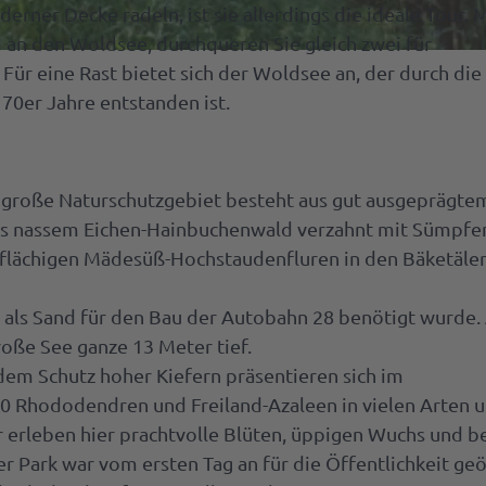
ner Decke radeln, ist sie allerdings die ideale Tour. M
n den Woldsee, durchqueren Sie gleich zwei für
k &
ür eine Rast bietet sich der Woldsee an, der durch die
itäten
0er Jahre entstanden ist.
&
urants
 große Naturschutzgebiet besteht aus gut ausgeprägte
 für
t-
bis nassem Eichen-Hainbuchenwald verzahnt mit Sümpfe
es
flächigen Mädesüß-Hochstaudenfluren in den Bäketäler
erkuchen
deGutschein
 als Sand für den Bau der Autobahn 28 benötigt wurde.
länder
große See ganze 13 Meter tief.
vent-
litäten
irs
ment
em Schutz hoher Kiefern präsentieren sich im
0 Rhododendren und Freiland-Azaleen in vielen Arten 
ektbestellung
 erleben hier prachtvolle Blüten, üppigen Wuchs und b
r Park war vom ersten Tag an für die Öffentlichkeit ge
e,
en