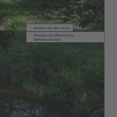
Kontaktdaten
Bad Zwischenahn
Anreise mit dem Auto
|
CC-BY-SA
Anreise mit öffentlichen
Verkehrsmitteln
ng des
uch