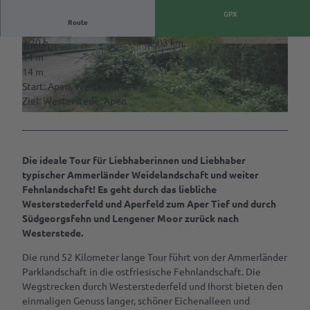
GPX
Route
VR-App:
Sagenhaftes
3:20 h
52,03 km
© Ammerland Touristik, Ostfriesland Tourismus
© Ammerland Touristik, Ostfriesland Tourismus
Rastede
14 m
14 m
GmbH
GmbH
14 m
Mit
Start: Apen, Westerstede
dem
Ziel: Westerstede, Apen
Rad
© Ammerland Touristik, Ostfriesland Tourismus GmbH
fahren
Spazieren
Die ideale Tour für Liebhaberinnen und Liebhaber
gehen
typischer Ammerländer Weidelandschaft und weiter
Fehnlandschaft! Es geht durch das liebliche
Ab auf
Westerstederfeld und Aperfeld zum Aper Tief und durch
die
Südgeorgsfehn und Lengener Moor zurück nach
Schaukel
Westerstede.
Mach
Die rund 52 Kilometer lange Tour führt von der Ammerländer
was
Parklandschaft in die ostfriesische Fehnlandschaft. Die
mit
Wegstrecken durch Westerstederfeld und Ihorst bieten den
dem
einmaligen Genuss langer, schöner Eichenalleen und
Hund