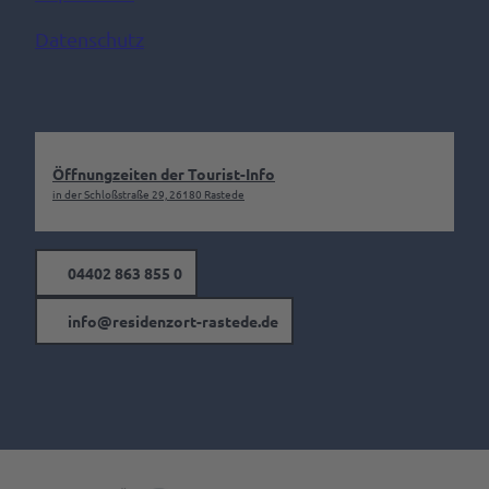
Datenschutz
Öffnungzeiten der Tourist-Info
in der Schloßstraße 29, 26180 Rastede
04402 863 855 0
info@residenzort-rastede.de
F
I
a
n
c
s
e
t
b
a
o
g
o
r