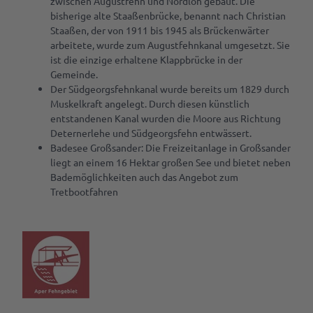
zwischen Augustfehn und Nordloh gebaut. Die
Gastgeber
& Laden
bisherige alte Staaßenbrücke, benannt nach Christian
werden
Staaßen, der von 1911 bis 1945 als Brückenwärter
Ansprechpartner
arbeitete, wurde zum Augustfehnkanal umgesetzt. Sie
Marktaussteller
ist die einzige erhaltene Klappbrücke in der
werden
Gemeinde.
Der Südgeorgsfehnkanal wurde bereits um 1829 durch
Pressedownloads
Muskelkraft angelegt. Durch diesen künstlich
entstandenen Kanal wurden die Moore aus Richtung
Deternerlehe und Südgeorgsfehn entwässert.
Badesee Großsander: Die Freizeitanlage in Großsander
liegt an einem 16 Hektar großen See und bietet neben
Bademöglichkeiten auch das Angebot zum
Tretbootfahren