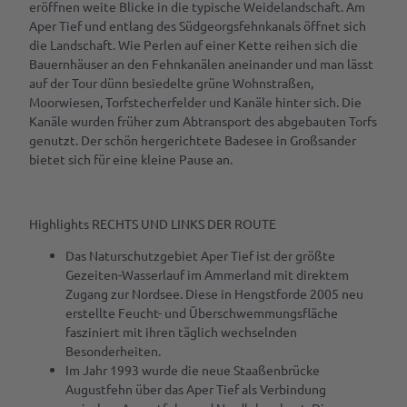
eröffnen weite Blicke in die typische Weidelandschaft. Am
Aper Tief und entlang des Südgeorgsfehnkanals öffnet sich
Parks
die Landschaft. Wie Perlen auf einer Kette reihen sich die
&
Bauernhäuser an den Fehnkanälen aneinander und man lässt
Gärten
auf der Tour dünn besiedelte grüne Wohnstraßen,
Moorwiesen, Torfstecherfelder und Kanäle hinter sich. Die
Kulinarik &
Kanäle wurden früher zum Abtransport des abgebauten Torfs
Spezialitäten
genutzt. Der schön hergerichtete Badesee in Großsander
bietet sich für eine kleine Pause an.
Cafés &
Service
Restaurants
Deine
Rezept für
Highlights RECHTS UND LINKS DER ROUTE
Tagen
Tourist-
Amalies
&
Info
Seufzerkuchen
Das Naturschutzgebiet Aper Tief ist der größte
Feiern
Gezeiten-Wasserlauf im Ammerland mit direktem
RastedeGutschein
Ammerländer
Zugang zur Nordsee. Diese in Hengstforde 2005 neu
B2B | Event-
Spezialitäten
erstellte Feucht- und Überschwemmungsfläche
Souvenirs
Management
fasziniert mit ihren täglich wechselnden
| Presse
Prospektbestellung
Besonderheiten.
Alle
Im Jahr 1993 wurde die neue Staaßenbrücke
Anreise,
Themen
Augustfehn über das Aper Tief als Verbindung
Parken