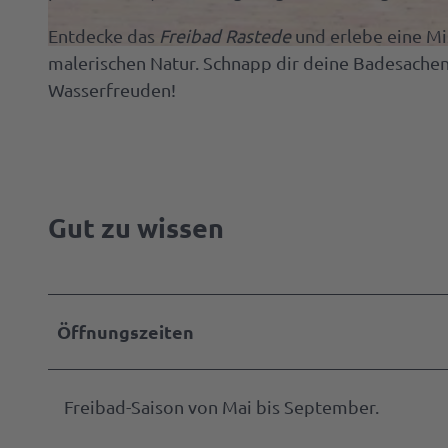
Entdecke das
Freibad Rastede
und erlebe eine Mi
Kulinari
© Gemeinde Rastede |
CC-BY
malerischen Natur. Schnapp dir deine Badesachen 
Spezial
Wasserfreuden!
Cafés 
Service
Resta
Deine
Rezept
Tagen
Touris
Amali
Gut zu wissen
&
Info
Seufz
Feiern
Raste
Ammer
B2B | E
Spezia
Öffnungszeiten
Souven
Manage
| Presse
Prosp
Freibad-Saison von Mai bis September.
Alle
Anreis
Them