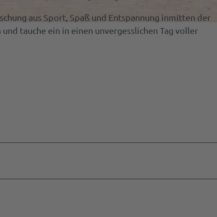
schung aus Sport, Spaß und Entspannung inmitten der
k &
und tauche ein in einen unvergesslichen Tag voller
itäten
&
urants
 für
t-
es
erkuchen
deGutschein
länder
vent-
litäten
irs
ment
ektbestellung
e,
en