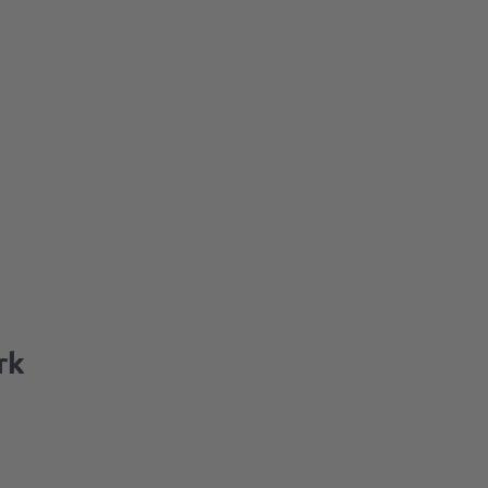
rk
e
&
sse