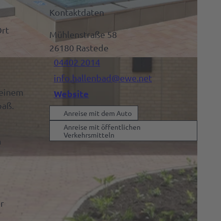
Kontaktdaten
Ort
Mühlenstraße 58
26180
Rastede
04402 2014
info.hallenbad@ewe.net
 einem
Website
paß.
Anreise mit dem Auto
Anreise mit öffentlichen
Verkehrsmitteln
m
r