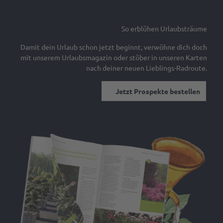
Gastgeber
& Laden
werden
Ansprechpartner
So erblühen Urlaubsträume
Marktaussteller
Damit dein Urlaub schon jetzt beginnt, verwöhne dich doch
werden
mit unserem Urlaubsmagazin oder stöber in unseren Karten
Pressedownloads
nach deiner neuen Lieblings-Radroute.
Jetzt Prospekte bestellen