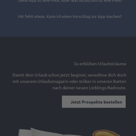
Diese App ist eine PWA. Aber was bitteschön ist eine PWA?
n
Mir fehlt etwas. Kann ich einen Vorschlag zur App machen?
So erblühen Urlaubsträume
Damit dein Urlaub schon jetzt beginnt, verwöhne dich doch
mit unserem Urlaubsmagazin oder stöber in unseren Karten
nach deiner neuen Lieblings-Radroute.
Jetzt Prospekte bestellen