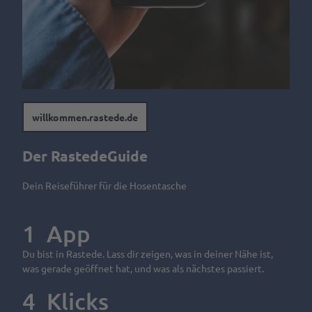
Kulinarik &
VR-App:
Spezialitäten
Sagenhaftes
Cafés &
Rastede
Service
Restaurants
Mit
Deine
Rezept für
Person mit der neuen Rastede PWA auf dem Smartphone
dem
Tagen
Tourist-
Amalies
Rad
&
Info
willkommen.rastede.de
Seufzerkuchen
fahren
Feiern
RastedeGutschein
Ammerländer
Spazieren
Der RastedeGuide
B2B | Event-
Spezialitäten
gehen
Souvenirs
Management
| Presse
Dein Reiseführer für die Hosentasche
Ab auf
Prospektbestellung
die
Alle
Schaukel
Anreise,
Themen
1
App
Parken
Mach
Gastgeber
& Laden
Du bist in Rastede. Lass dir zeigen, was in deiner Nähe ist,
was
werden
was gerade geöffnet hat, und was als nächstes passiert.
mit
Ansprechpartner
Marktaussteller
dem
4
Klicks
werden
Hund