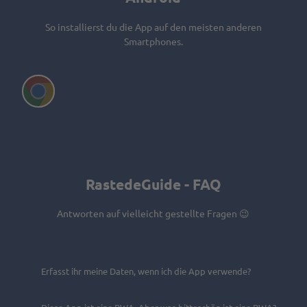
b
s
So installierst du die App auf den meisten anderen
p
Smartphones.
i
e
l
V
e
i
n
d
e
o
a
RastedeGuide - FAQ
b
s
Antworten auf vielleicht gestellte Fragen 😉
p
i
e
Erfasst ihr meine Daten, wenn ich die App verwende?
l
e