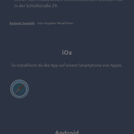
in der Schloßstraße 29.
Rastede Touristik
Dein digitaler Reiseführer
iOs
So installierst du die App auf einem Smartphone von Apple.
V
i
d
e
o
a
Android