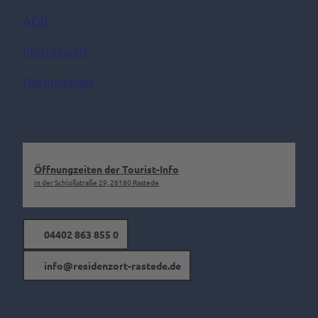
AGB
Impressum
Datenschutz
Öffnungzeiten der Tourist-Info
in der Schloßstraße 29, 26180 Rastede
04402 863 855 0
info@residenzort-rastede.de
F
I